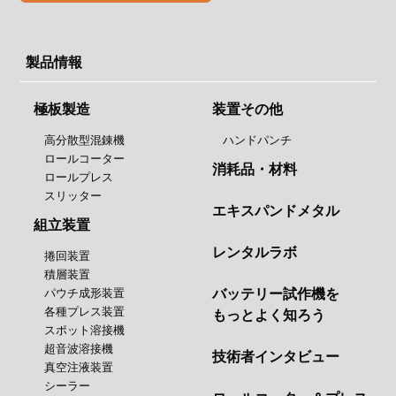
製品情報
極板製造
装置その他
高分散型混錬機
ハンドパンチ
ロールコーター
消耗品・材料
ロールプレス
スリッター
エキスパンドメタル
組立装置
レンタルラボ
捲回装置
積層装置
パウチ成形装置
バッテリー試作機を
各種プレス装置
もっとよく知ろう
スポット溶接機
超音波溶接機
技術者インタビュー
真空注液装置
シーラー