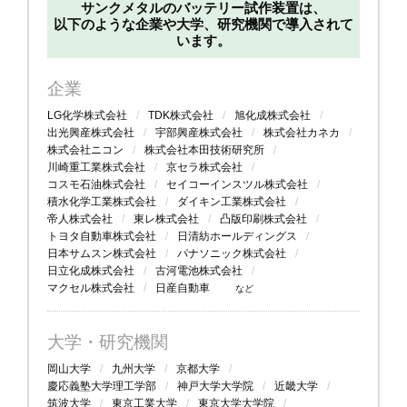
サンクメタルのバッテリー試作装置は、
以下のような企業や大学、研究機関で導入されて
います。
企業
LG化学株式会社
TDK株式会社
旭化成株式会社
出光興産株式会社
宇部興産株式会社
株式会社カネカ
株式会社ニコン
株式会社本田技術研究所
川崎重工業株式会社
京セラ株式会社
コスモ石油株式会社
セイコーインスツル株式会社
積水化学工業株式会社
ダイキン工業株式会社
帝人株式会社
東レ株式会社
凸版印刷株式会社
トヨタ自動車株式会社
日清紡ホールディングス
日本サムスン株式会社
パナソニック株式会社
日立化成株式会社
古河電池株式会社
マクセル株式会社
日産自動車
など
大学・研究機関
岡山大学
九州大学
京都大学
慶応義塾大学理工学部
神戸大学大学院
近畿大学
筑波大学
東京工業大学
東京大学大学院