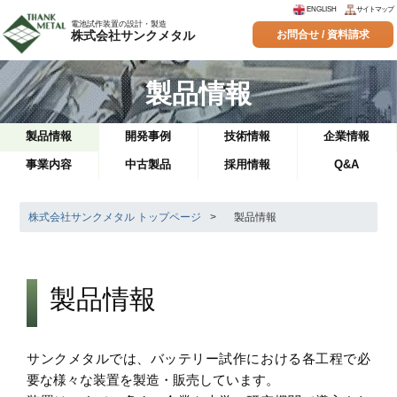
ENGLISH
サイトマップ
電池試作装置の設計・製造
株式会社サンクメタル
お問合せ / 資料請求
製品情報
製品情報
開発事例
技術情報
企業情報
事業内容
中古製品
採用情報
Q&A
株式会社サンクメタル トップページ
>
製品情報
製品情報
サンクメタルでは、バッテリー試作における各工程で必
要な様々な装置を製造・販売しています。