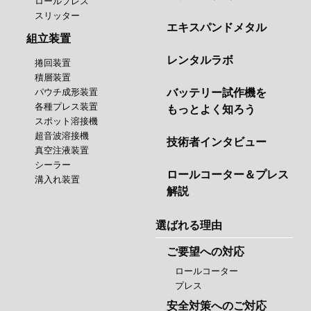
ロールプレス
スリッター
エキスパンドメタル
組立装置
レンタルラボ
捲回装置
積層装置
パウチ成形装置
バッテリー試作機を
各種プレス装置
もっとよく知ろう
スポット溶接機
超音波溶接機
技術者インタビュー
真空注液装置
シーラー
ロールコーター＆プレス
溝入れ装置
解説
選ばれる理由
ご要望への対応
ロールコーター
プレス
安全対策へのご対応