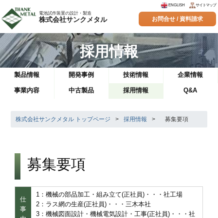
ENGLISH
サイトマップ
電池試作装置の設計・製造
株式会社サンクメタル
お問合せ / 資料請求
採用情報
製品情報
開発事例
技術情報
企業情報
事業内容
中古製品
採用情報
Q&A
株式会社サンクメタル トップページ
>
採用情報
>
募集要項
募集要項
1：機械の部品加工・組み立て(正社員)・・・社工場
仕
2：ラス網の生産(正社員)・・・三木本社
事
3：機械図面設計・機械電気設計・工事(正社員)・・・社