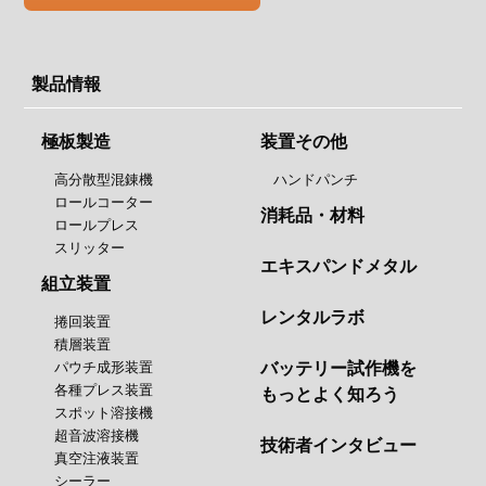
製品情報
極板製造
装置その他
高分散型混錬機
ハンドパンチ
ロールコーター
消耗品・材料
ロールプレス
スリッター
エキスパンドメタル
組立装置
レンタルラボ
捲回装置
積層装置
パウチ成形装置
バッテリー試作機を
各種プレス装置
もっとよく知ろう
スポット溶接機
超音波溶接機
技術者インタビュー
真空注液装置
シーラー