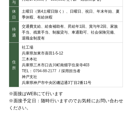
与
休
土曜日（第4土曜日除く）、日曜日、祝日、年末年始、夏
日
季休暇、有給休暇
交通費支給、給食補助有、昇給年1回、賞与年2回、家族
待
手当、残業手当、制服貸与、車通勤可、社会保険完備、
遇
退職金制度有
社工場
兵庫県加東市喜田1-5-12
三木本社
住
兵庫県三木市口吉川町南畑字住泉寺403
所
TEL：
0794-88-2177
/ 採用担当者
神戸支社
兵庫県神戸市中央区
磯辺通3丁目2番11号
※面接はWEBにて行います
※面接予定日：随時行いますのでお気軽にお問い合わせ
ください。