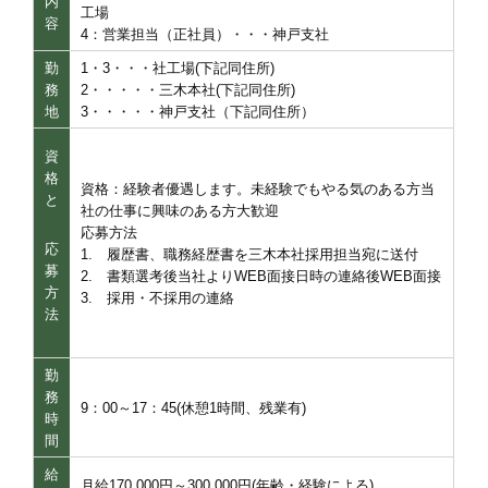
内
工場
容
4：営業担当（正社員）・・・神戸支社
勤
1・3・・・社工場(下記同住所)
務
2・・・・・三木本社(下記同住所)
地
3・・・・・神戸支社（下記同住所）
資
格
資格：経験者優遇します。未経験でもやる気のある方当
と
社の仕事に興味のある方大歓迎
応募方法
応
1. 履歴書、職務経歴書を三木本社採用担当宛に送付
募
2. 書類選考後当社よりWEB面接日時の連絡後WEB面接
方
3. 採用・不採用の連絡
法
勤
務
9：00～17：45(休憩1時間、残業有)
時
間
給
月給170,000円～300,000円(年齢・経験による)