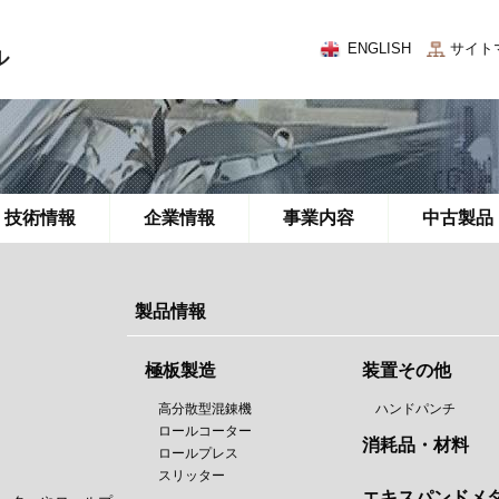
ENGLISH
サイト
ル
技術情報
企業情報
事業内容
中古製品
製品情報
極板製造
装置その他
高分散型混錬機
ハンドパンチ
ロールコーター
消耗品・材料
ロールプレス
スリッター
エキスパンドメ