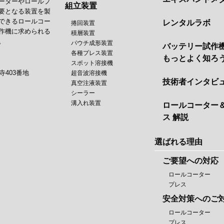
ーターやロールプ
組立装置
要となる装置を製
できるロールコー
レンタルラボ
捲回装置
作機に求められる
積層装置
。
パウチ成形装置
バッテリー試作
各種プレス装置
もっとよく知ろ
スポット溶接機
寺403番地
超音波溶接機
技術者インタビ
真空注液装置
シーラー
溝入れ装置
ロールコーター
ス 解説
選ばれる理由
ご要望への対応
ロールコーター
プレス
安全対策へのご
ロールコーター
プレス